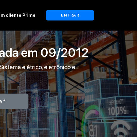
um cliente Prime
ENTRAR
lada em
09/2012
istema elétrico, eletrônico e
e*