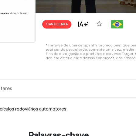
star_border
CANCELADA
*Trata-se de uma campanha promocional que perm
está sendo pesquisada, somente uma vez, mediant
fins de divulgação de produtos e serviços Target
declara estar ciente dessas condições, dos nosso
tares
eículos rodoviários automotores.
Palavras-chave