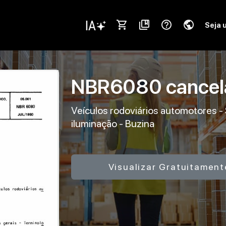
shopping_cart
collections_bookmark
help_outline
public
Seja 
NBR6080
cance
Veículos rodoviários automotores - S
iluminação - Buzina
Visualizar Gratuitament