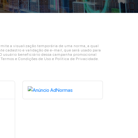
ite a visualização temporária de uma norma, a qual
e cadastro e validação de e-mail, que será usado para
. O usuário beneficiário dessa campanha promocional
s Termos e Condições de Uso e Política de Privacidade.