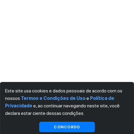
Este site usa cookies e dados pessoais de acordo com os
nossos
Termos e Condições de Uso
e
Política de
Privacidade
e, ao continuar navegando neste site, você
declara estar ciente dessas condições.
Visualizar
CONCORDO