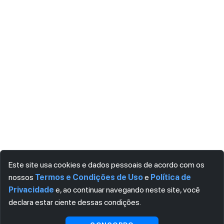
Este site usa cookies e dados pessoais de acordo com os
nossos
Termos e Condições de Uso
e
Política de
Privacidade
e, ao continuar navegando neste site, você
declara estar ciente dessas condições.
Visualizar