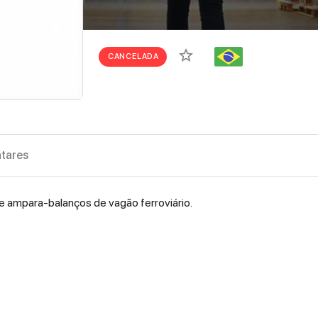
star_border
CANCELADA
tares
de ampara-balanços de vagão ferroviário.