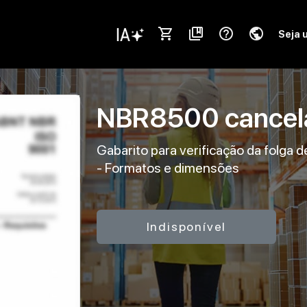
shopping_cart
collections_bookmark
help_outline
public
Seja 
NBR8500
cance
Gabarito para verificação da folga 
- Formatos e dimensões
Indisponível