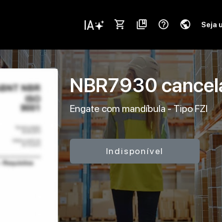
shopping_cart
collections_bookmark
help_outline
public
Seja 
NBR7930
cance
Engate com mandíbula - Tipo FZI
Indisponível