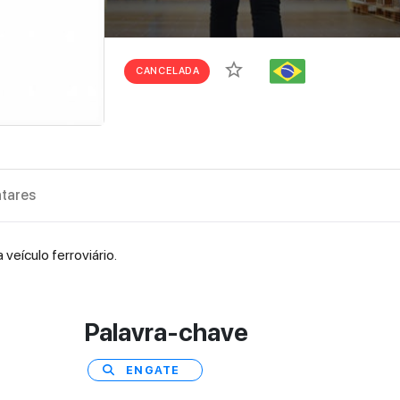
star_border
CANCELADA
tares
veículo ferroviário.
Palavra-chave
ENGATE