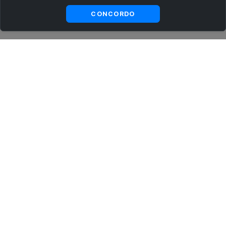
Ver
Visualizar
CONCORDO
substitutas
ASSINE AGORA MESMO NOSSA NEWSLETTER
Receba artigos exclusivos e fique por dentro das novidades.
Ao se cadastrar, você concorda com os
Termos e Condições
e
Política de Privacidade
.