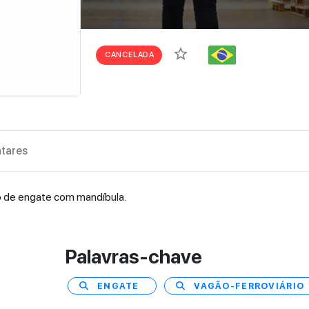
star_border
CANCELADA
tares
no de engate com mandíbula.
Palavras-chave
ENGATE
VAGÃO-FERROVIÁRIO