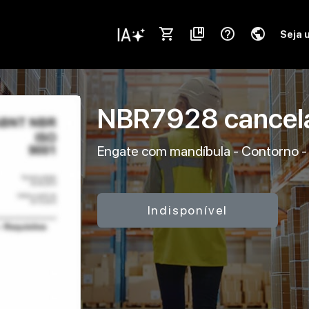
shopping_cart
collections_bookmark
help_outline
public
Seja 
NBR7928
cance
Engate com mandíbula - Contorno - 
Indisponível