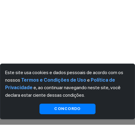
Este site usa cookies e dados pessoais de acordo com os
nossos
Termos e Condições de Uso
e
Política de
Privacidade
e, ao continuar navegando neste site, você
declara estar ciente dessas condições.
Indisponível
CONCORDO