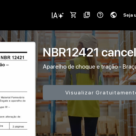
shopping_cart
collections_bookmark
help_outline
public
Seja 
NBR12421
cance
Aparelho de choque e tração - Braç
Visualizar Gratuitament