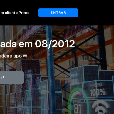
um cliente Prime
ENTRAR
lada em
08/2012
adeira tipo W
e*