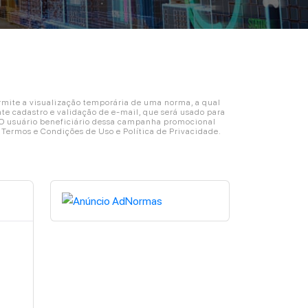
ite a visualização temporária de uma norma, a qual
e cadastro e validação de e-mail, que será usado para
. O usuário beneficiário dessa campanha promocional
s Termos e Condições de Uso e Política de Privacidade.