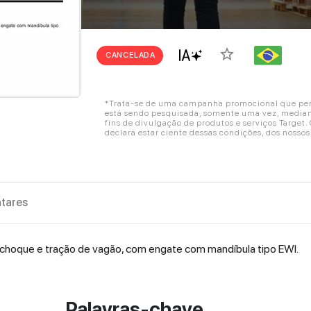
star_border
CANCELADA
*Trata-se de uma campanha promocional que perm
está sendo pesquisada, somente uma vez, mediant
fins de divulgação de produtos e serviços Target
declara estar ciente dessas condições, dos nosso
tares
e choque e tração de vagão, com engate com mandíbula tipo EWI.
Palavras-chave