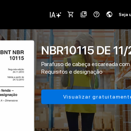
shopping_cart
collections_bookmark
help_outline
public
Seja 
NBR10115
DE
11/
Parafuso de cabeça escareada com 
Requisitos e designação
Visualizar gratuitament