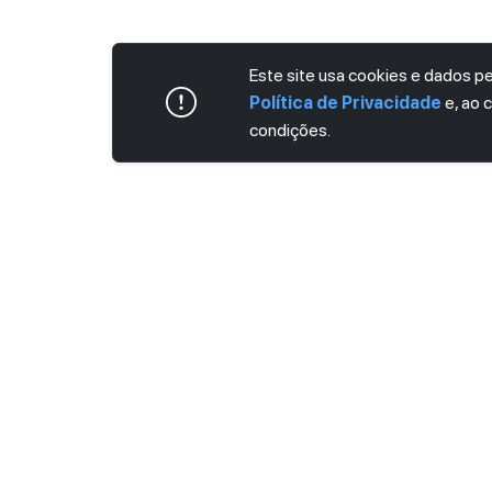
Este site usa cookies e dados 
Política de Privacidade
e, ao 
condições.
ASSINE AGORA MESMO NOSSA NEWS
Receba artigos exclusivos e fique por dent
Ao se cadastrar, você concorda com os
Ter
Privacidade
.