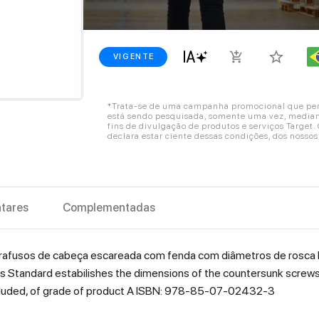
star_border
add_shopping_cart
VIGENTE
*Trata-se de uma campanha promocional que perm
está sendo pesquisada, somente uma vez, mediant
fins de divulgação de produtos e serviços Target
declara estar ciente dessas condições, dos nosso
tares
Complementadas
rafusos de cabeça escareada com fenda com diâmetros de rosca
 his Standard estabilishes the dimensions of the countersunk screw
included, of grade of product A ISBN: 978-85-07-02432-3