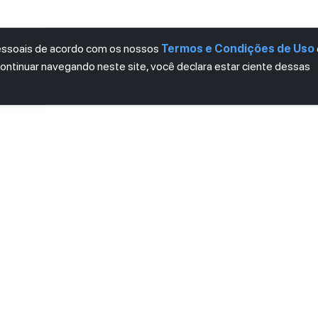
pessoais de acordo com os nossos
Termos e Condições de Uso
continuar navegando neste site, você declara estar ciente dessas
LETTER
ro das novidades.
mos e Condições
e
Política de