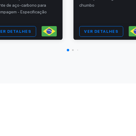
nte de aço-carbono para
chumbo
ampagem - Especificação
ER DETALHES
VER DETALHES