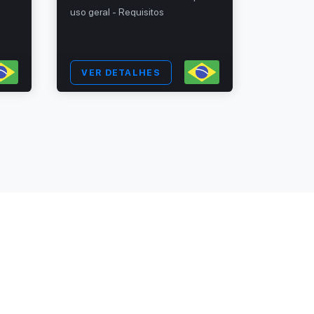
uso geral - Requisitos
Requisito
VER DETALHES
VER 