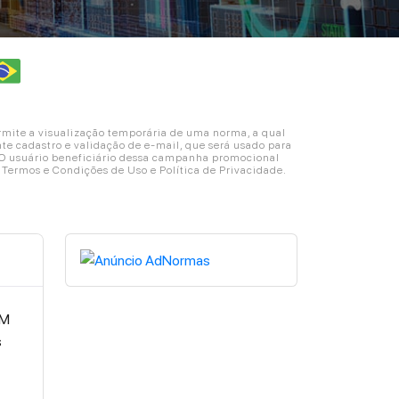
ite a visualização temporária de uma norma, a qual
e cadastro e validação de e-mail, que será usado para
. O usuário beneficiário dessa campanha promocional
s Termos e Condições de Uso e Política de Privacidade.
 M
s