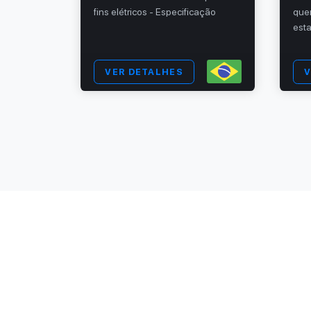
fins elétricos - Especificação
que
dades
est
VER DETALHES
V