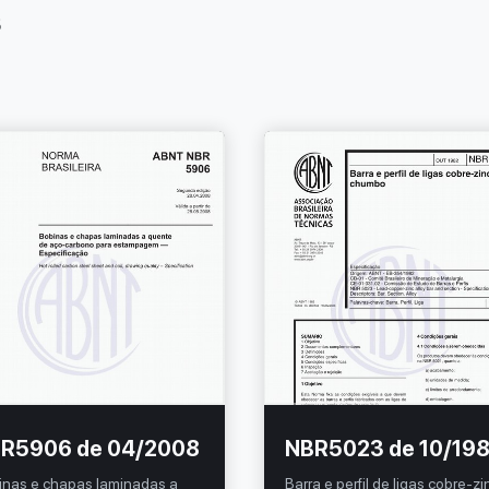
s
R5906 de 04/2008
NBR5023 de 10/19
inas e chapas laminadas a
Barra e perfil de ligas cobre-z