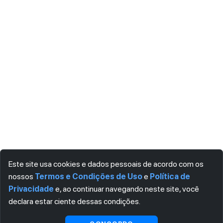
Este site usa cookies e dados pessoais de acordo com os
nossos
Termos e Condições de Uso
e
Política de
Privacidade
e, ao continuar navegando neste site, você
declara estar ciente dessas condições.
Visualizar