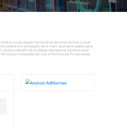
ite a visualização temporária de uma norma, a qual
e cadastro e validação de e-mail, que será usado para
. O usuário beneficiário dessa campanha promocional
s Termos e Condições de Uso e Política de Privacidade.