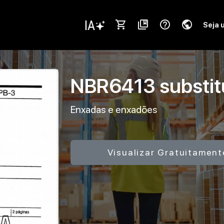
shopping_cart
collections_bookmark
help_outline
public
Seja 
NBR6413
substi
Enxadas e enxadões
Visualizar Gratuitament