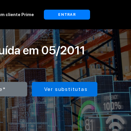
um cliente Prime
ENTRAR
tuída em
05/2011
e*
Ver substitutas