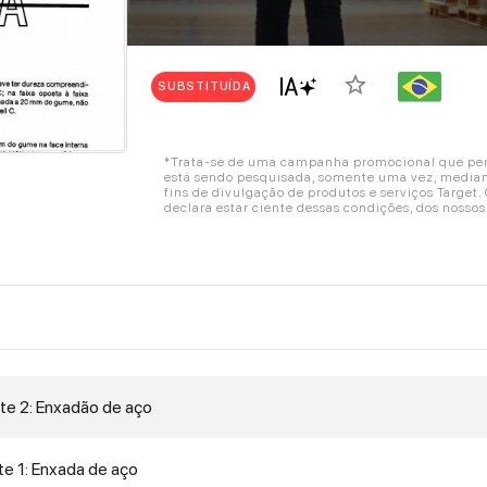
star_border
SUBSTITUÍDA
*Trata-se de uma campanha promocional que perm
está sendo pesquisada, somente uma vez, mediant
fins de divulgação de produtos e serviços Target
declara estar ciente dessas condições, dos nosso
te 2: Enxadão de aço
e 1: Enxada de aço