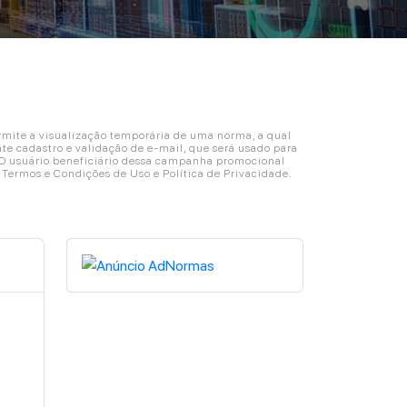
ite a visualização temporária de uma norma, a qual
e cadastro e validação de e-mail, que será usado para
. O usuário beneficiário dessa campanha promocional
s Termos e Condições de Uso e Política de Privacidade.