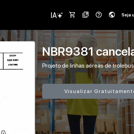
shopping_cart
collections_bookmark
help_outline
public
Seja 
NBR9381
cancel
Projeto de linhas aéreas de trolebu
Visualizar Gratuitament