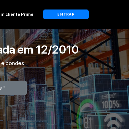
um cliente Prime
ENTRAR
ada em
12/2010
s e bondes
e*