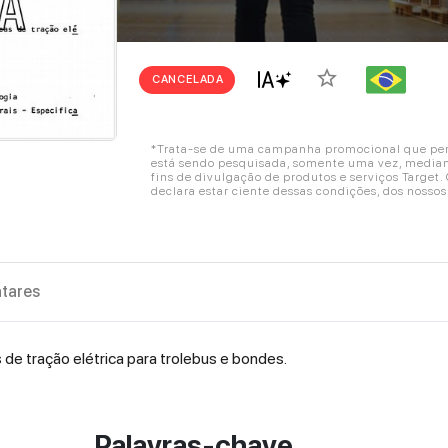
star_border
CANCELADA
*Trata-se de uma campanha promocional que perm
está sendo pesquisada, somente uma vez, mediant
fins de divulgação de produtos e serviços Target
declara estar ciente dessas condições, dos nosso
tares
 de tração elétrica para trolebus e bondes.
Palavras-chave