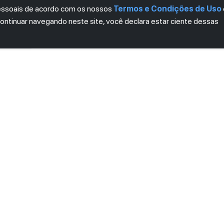
pessoais de acordo com os nossos
Termos e Condições de Uso
continuar navegando neste site, você declara estar ciente dessas
LETTER
ro das novidades.
mos e Condições
e
Política de