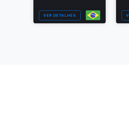
VER DETALHES
V