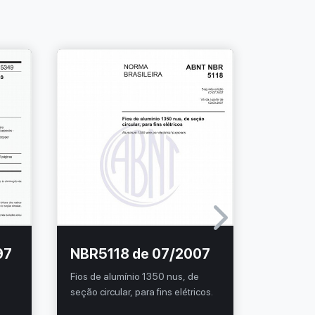
97
NBR5118 de 07/2007
NBR67
a
Fios de alumínio 1350 nus, de
Fios de a
seção circular, para fins elétricos.
de cabos 
liga - Esp