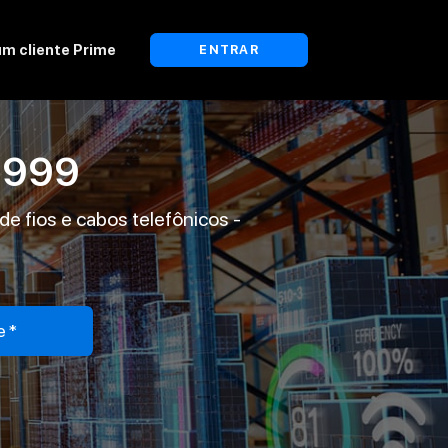
um cliente Prime
ENTRAR
1999
e fios e cabos telefônicos -
e*