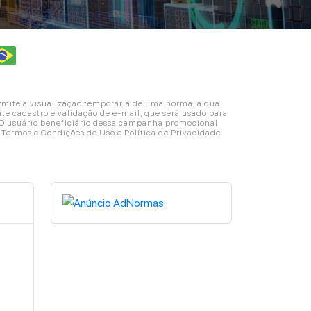
ite a visualização temporária de uma norma, a qual
e cadastro e validação de e-mail, que será usado para
. O usuário beneficiário dessa campanha promocional
s Termos e Condições de Uso e Política de Privacidade.