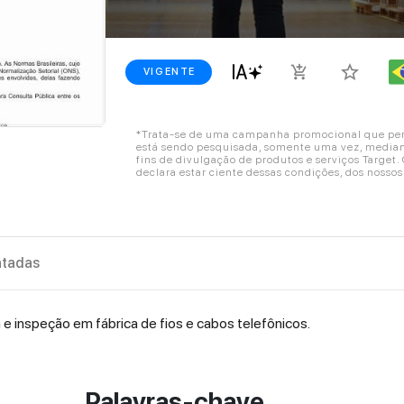
star_border
add_shopping_cart
VIGENTE
*Trata-se de uma campanha promocional que perm
está sendo pesquisada, somente uma vez, mediant
fins de divulgação de produtos e serviços Target
declara estar ciente dessas condições, dos nosso
tadas
 e inspeção em fábrica de fios e cabos telefônicos.
Palavras-chave