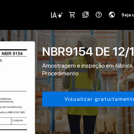
shopping_cart
collections_bookmark
help_outline
public
Seja 
NBR9154
DE
12/
Amostragem e inspeção em fábrica d
Procedimento
Visualizar gratuitament