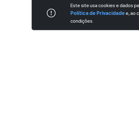
Este site usa cookies e dados 
Política de Privacidade
e, ao 
condições.
ASSINE AGORA MESMO NOSSA NEWS
Receba artigos exclusivos e fique por dent
Ao se cadastrar, você concorda com os
Ter
Privacidade
.