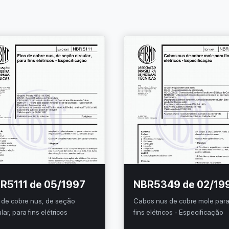
R5111 de 05/1997
NBR5349 de 02/19
 de cobre nus, de seção
Cabos nus de cobre mole par
ular, para fins elétricos
fins elétricos - Especificação