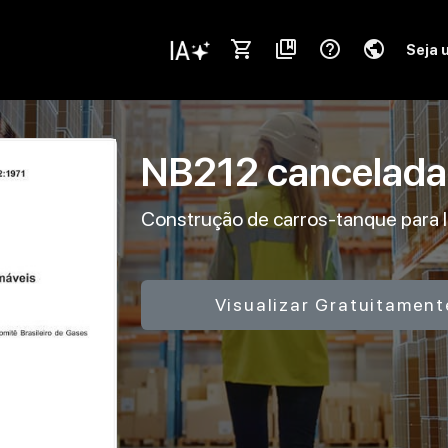
shopping_cart
collections_bookmark
help_outline
public
Seja 
NB212
cancelad
Construção de carros-tanque para l
Visualizar Gratuitament