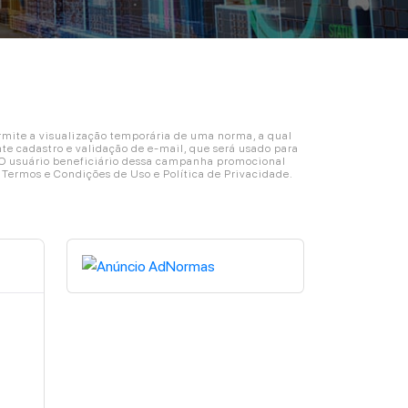
ite a visualização temporária de uma norma, a qual
e cadastro e validação de e-mail, que será usado para
. O usuário beneficiário dessa campanha promocional
s Termos e Condições de Uso e Política de Privacidade.