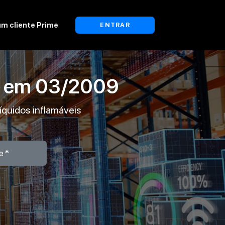
um cliente Prime
ENTRAR
a em
03/2009
íquidos inflamáveis
e*