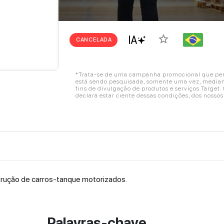
star_border
CANCELADA
*Trata-se de uma campanha promocional que perm
está sendo pesquisada, somente uma vez, mediant
fins de divulgação de produtos e serviços Target
declara estar ciente dessas condições, dos nosso
strução de carros-tanque motorizados.
Palavras-chave