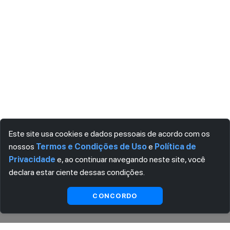
Este site usa cookies e dados pessoais de acordo com os
nossos
Termos e Condições de Uso
e
Política de
Privacidade
e, ao continuar navegando neste site, você
declara estar ciente dessas condições.
Ver
Indisponível
CONCORDO
substitutas