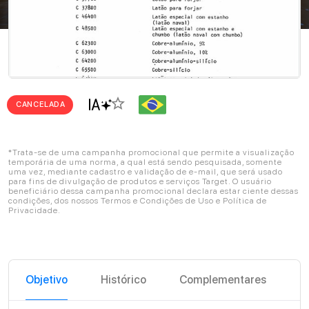
star_border
CANCELADA
*Trata-se de uma campanha promocional que permite a visualização
temporária de uma norma, a qual está sendo pesquisada, somente
uma vez, mediante cadastro e validação de e-mail, que será usado
para fins de divulgação de produtos e serviços Target. O usuário
beneficiário dessa campanha promocional declara estar ciente dessas
condições, dos nossos Termos e Condições de Uso e Política de
Privacidade.
Objetivo
Histórico
Complementares
C