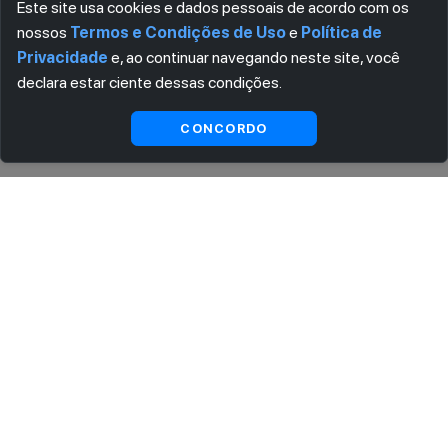
Este site usa cookies e dados pessoais de acordo com os
nossos
Termos e Condições de Uso
e
Política de
Privacidade
e, ao continuar navegando neste site, você
declara estar ciente dessas condições.
Ver
Visualizar
CONCORDO
substitutas
ASSINE AGORA MESMO NOSSA NEWSLETTER
Receba artigos exclusivos e fique por dentro das novidades.
Ao se cadastrar, você concorda com os
Termos e Condições
e
Política de Privacidade
.