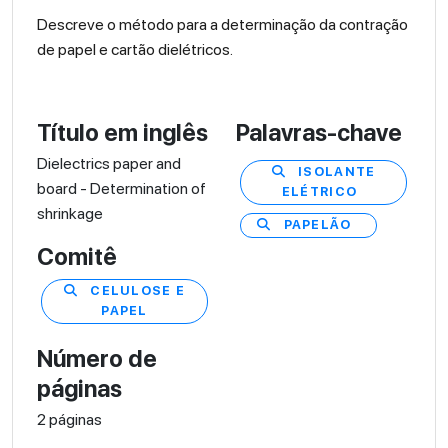
Descreve o método para a determinação da contração
de papel e cartão dielétricos.
Título em inglês
Palavras-chave
Dielectrics paper and
ISOLANTE
board - Determination of
ELÉTRICO
shrinkage
PAPELÃO
Comitê
CELULOSE E
PAPEL
Número de
páginas
2 páginas