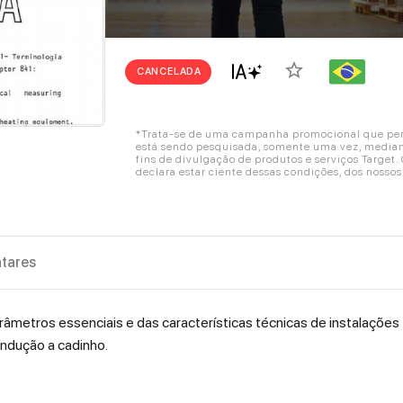
star_border
CANCELADA
*Trata-se de uma campanha promocional que perm
está sendo pesquisada, somente uma vez, mediant
fins de divulgação de produtos e serviços Target
declara estar ciente dessas condições, dos nosso
tares
metros essenciais e das características técnicas de instalações
ndução a cadinho.