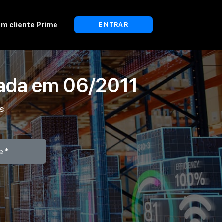
um cliente Prime
ENTRAR
lada em
06/2011
os
e*