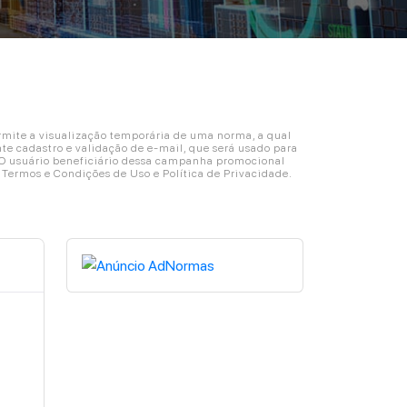
ite a visualização temporária de uma norma, a qual
e cadastro e validação de e-mail, que será usado para
. O usuário beneficiário dessa campanha promocional
s Termos e Condições de Uso e Política de Privacidade.