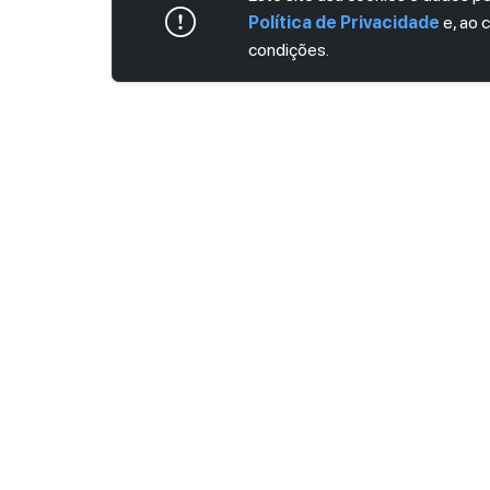
Política de Privacidade
e, ao 
condições.
ASSINE AGORA MESMO NOSSA NEWS
Receba artigos exclusivos e fique por dent
Ao se cadastrar, você concorda com os
Ter
Privacidade
.