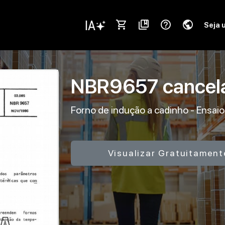
shopping_cart
collections_bookmark
help_outline
public
Seja 
NBR9657
cance
Forno de indução a cadinho - Ensai
Visualizar Gratuitament