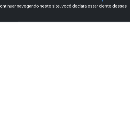
continuar navegando neste site, você declara estar ciente dessas
LETTER
ro das novidades.
mos e Condições
e
Política de