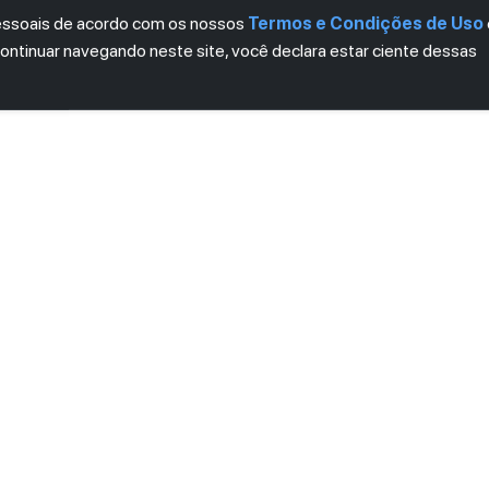
pessoais de acordo com os nossos
Termos e Condições de Uso
continuar navegando neste site, você declara estar ciente dessas
LETTER
ro das novidades.
mos e Condições
e
Política de