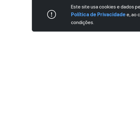
Este site usa cookies e dados 
Política de Privacidade
e, ao 
condições.
ASSINE AGORA MESMO NOSSA NEWS
Receba artigos exclusivos e fique por dent
Ao se cadastrar, você concorda com os
Ter
Privacidade
.