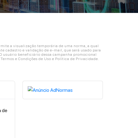
ite a visualização temporária de uma norma, a qual
e cadastro e validação de e-mail, que será usado para
. O usuário beneficiário dessa campanha promocional
s Termos e Condições de Uso e Política de Privacidade.
a de