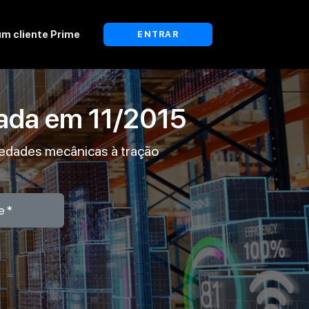
um cliente Prime
ENTRAR
lada em
11/2015
iedades mecânicas à tração
e*