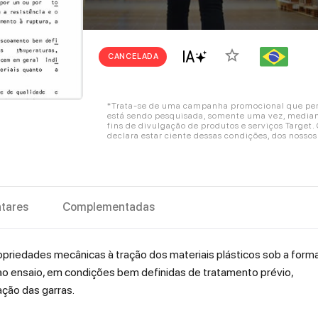
star_border
CANCELADA
*Trata-se de uma campanha promocional que perm
está sendo pesquisada, somente uma vez, mediant
fins de divulgação de produtos e serviços Target
declara estar ciente dessas condições, dos nosso
tares
Complementadas
riedades mecânicas à tração dos materiais plásticos sob a form
o ensaio, em condições bem definidas de tratamento prévio,
ção das garras.