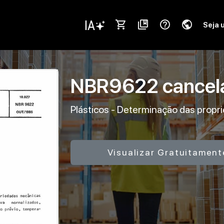
shopping_cart
collections_bookmark
help_outline
public
Seja 
NBR9622
cance
Plásticos - Determinação das propr
Visualizar Gratuitament