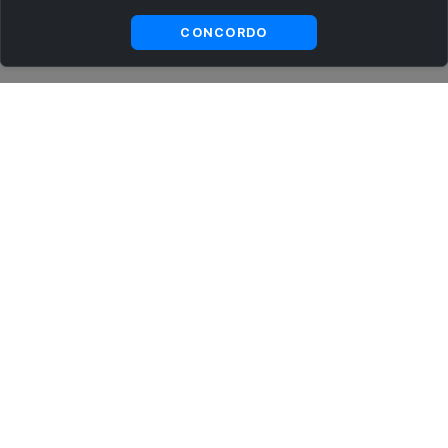
Ver
Visualizar
CONCORDO
substitutas
ASSINE AGORA MESMO NOSSA NEWSLETTER
Receba artigos exclusivos e fique por dentro das novidades.
Ao se cadastrar, você concorda com os
Termos e Condições
e
Política de Privacidade
.