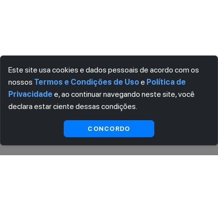
Este site usa cookies e dados pessoais de acordo com os
nossos
Termos e Condições de Uso
e
Política de
Privacidade
e, ao continuar navegando neste site, você
declara estar ciente dessas condições.
Indisponível
CONCORDO
ASSINE AGORA MESMO NOSSA NEWSLETTER