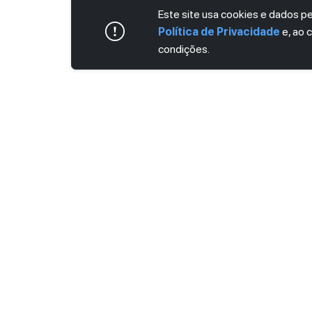
Este site usa cookies e dados 
Política de Privacidade
e, ao 
condições.
ASSINE AGORA MESMO NOSSA NEWS
Receba artigos exclusivos e fique por dent
Ao se cadastrar, você concorda com os
Ter
Privacidade
.