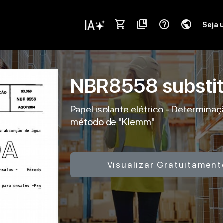
shopping_cart
collections_bookmark
help_outline
public
Seja 
NBR8558
substi
Papel isolante elétrico - Determina
método de "Klemm"
Visualizar Gratuitament