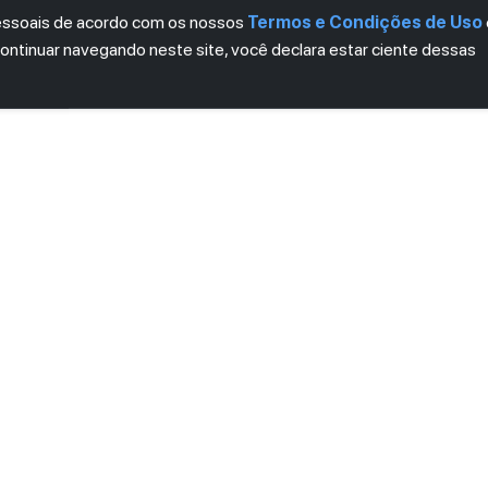
pessoais de acordo com os nossos
Termos e Condições de Uso
continuar navegando neste site, você declara estar ciente dessas
LETTER
ro das novidades.
mos e Condições
e
Política de