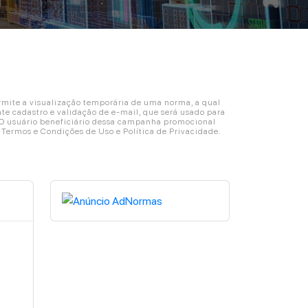
ite a visualização temporária de uma norma, a qual
e cadastro e validação de e-mail, que será usado para
. O usuário beneficiário dessa campanha promocional
s Termos e Condições de Uso e Política de Privacidade.