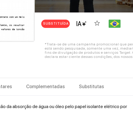
star_border
SUBSTITUÍDA
*Trata-se de uma campanha promocional que perm
está sendo pesquisada, somente uma vez, mediant
fins de divulgação de produtos e serviços Target
declara estar ciente dessas condições, dos nosso
tares
Complementadas
Substitutas
 da absorção de água ou óleo pelo papel isolante elétrico por