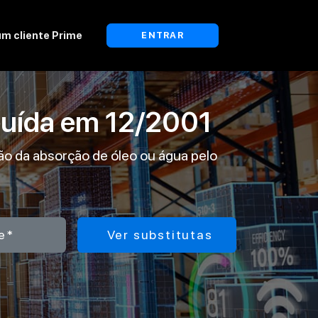
um cliente Prime
ENTRAR
tuída em
12/2001
ção da absorção de óleo ou água pelo
e*
Ver substitutas