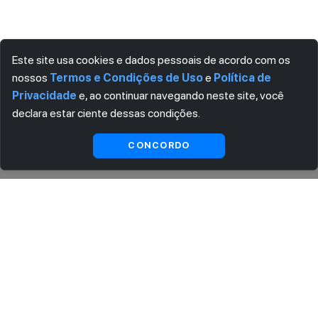
Este site usa cookies e dados pessoais de acordo com os
nossos
Termos e Condições de Uso
e
Política de
Privacidade
e, ao continuar navegando neste site, você
declara estar ciente dessas condições.
Visualizar gratuitamente*
CONCORDO
ASSINE AGORA MESMO NOSSA NEWSLETTER
Receba artigos exclusivos e fique por dentro das novidades.
Ao se cadastrar, você concorda com os
Termos e Condições
e
Política de Privacidade
.