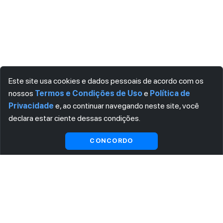
Este site usa cookies e dados pessoais de acordo com os
nossos
Termos e Condições de Uso
e
Política de
Privacidade
e, ao continuar navegando neste site, você
declara estar ciente dessas condições.
Visualizar gratuitamente*
CONCORDO
ASSINE AGORA MESMO NOSSA NEWSLETTER