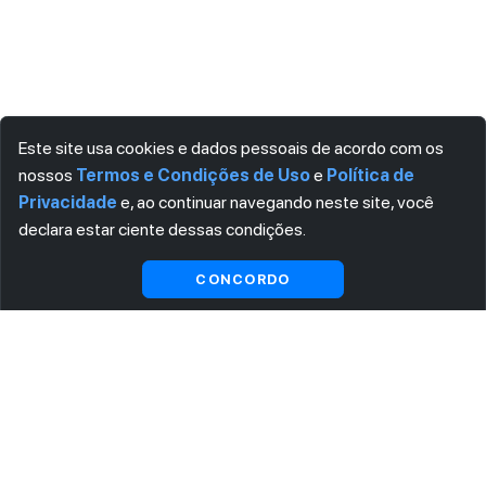
Este site usa cookies e dados pessoais de acordo com os
nossos
Termos e Condições de Uso
e
Política de
Privacidade
e, ao continuar navegando neste site, você
declara estar ciente dessas condições.
Visualizar gratuitamente*
CONCORDO
ASSINE AGORA MESMO NOSSA NEWSLETTER
Receba artigos exclusivos e fique por dentro das novidades.