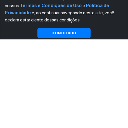
nossos
Termos e Condições de Uso
e
Política de
Privacidade
e, ao continuar navegando neste site, você
declara estar ciente dessas condições.
Visualizar gratuitamente*
CONCORDO
ASSINE AGORA MESMO NOSSA NEWSLETTER
Receba artigos exclusivos e fique por dentro das novidades.
Ao se cadastrar, você concorda com os
Termos e Condições
e
Política de Privacidade
.