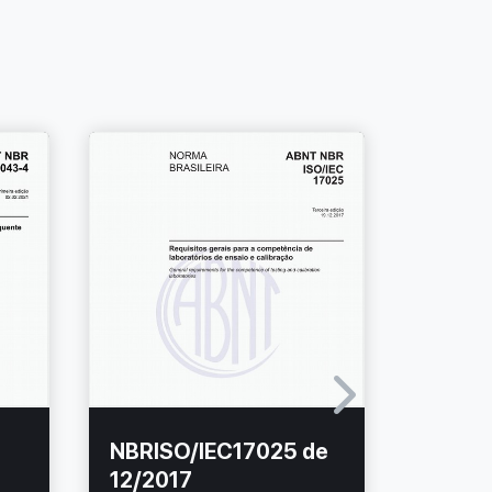
NBRISO/IEC17025 de
NBR16
12/2017
02/20