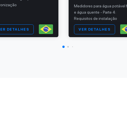
ronização
Medidores para água potável f
e água quente - Parte 4:
Requisitos de instalação
ER DETALHES
VER DETALHES