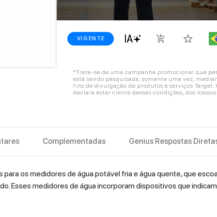
star_border
add_shopping_cart
VIGENTE
*Trata-se de uma campanha promocional que perm
está sendo pesquisada, somente uma vez, mediant
fins de divulgação de produtos e serviços Target
declara estar ciente dessas condições, dos nosso
tares
Complementadas
Genius Respostas Direta
s para os medidores de água potável fria e água quente, que esc
do. Esses medidores de água incorporam dispositivos que indicam