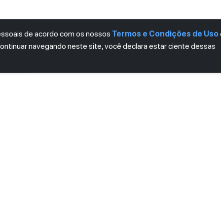
pessoais de acordo com os nossos
Termos e Condições de Uso
continuar navegando neste site, você declara estar ciente dessas
LETTER
ro das novidades.
mos e Condições
e
Política de