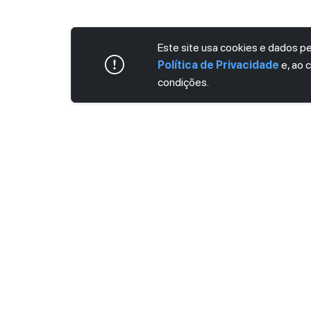
Este site usa cookies e dados 
Política de Privacidade
e, ao 
condições.
ASSINE AGORA MESMO NOSSA NEWS
Receba artigos exclusivos e fique por dent
Ao se cadastrar, você concorda com os
Ter
Privacidade
.