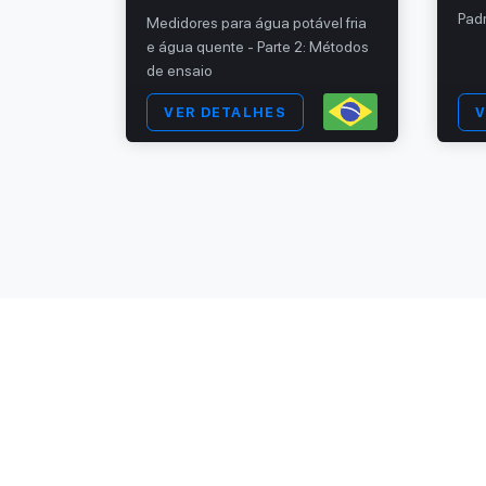
Pad
so —
Medidores para água potável fria
rança,
e água quente - Parte 2: Métodos
— Ficha
de ensaio
a de
VER DETALHES
V
agem