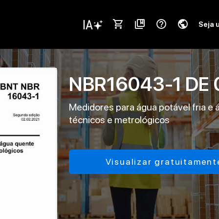
shopping_cart
collections_bookmark
help_outline
public
Seja 
NBR16043-1
DE
Medidores para água potável fria e 
técnicos e metrológicos
Visualizar gratuitament