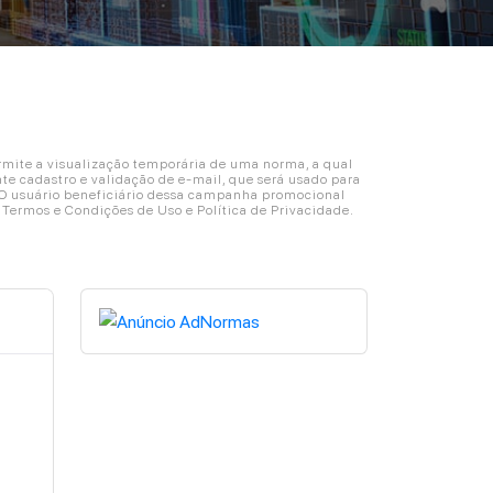
ite a visualização temporária de uma norma, a qual
e cadastro e validação de e-mail, que será usado para
. O usuário beneficiário dessa campanha promocional
s Termos e Condições de Uso e Política de Privacidade.