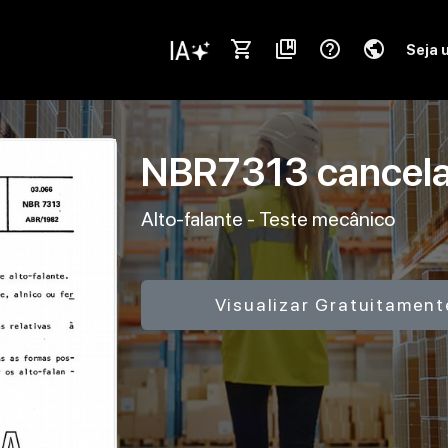
shopping_cart
collections_bookmark
help_outline
public
Seja 
NBR7313
cancel
Alto-falante - Teste mecânico
Visualizar Gratuitament