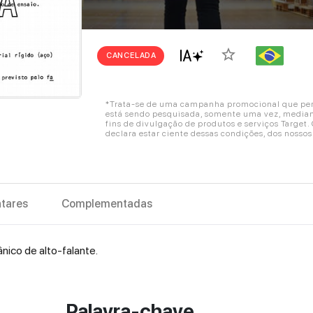
star_border
CANCELADA
*Trata-se de uma campanha promocional que perm
está sendo pesquisada, somente uma vez, mediant
fins de divulgação de produtos e serviços Target
declara estar ciente dessas condições, dos nosso
tares
Complementadas
ico de alto-falante.
Palavra-chave