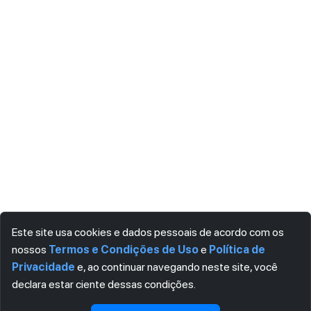
Este site usa cookies e dados pessoais de acordo com os
nossos
Termos e Condições de Uso
e
Política de
Privacidade
e, ao continuar navegando neste site, você
declara estar ciente dessas condições.
Visualizar gratuitamente*