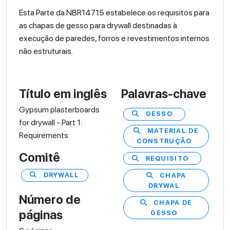
Esta Parte da NBR14715 estabelece os requisitos para
as chapas de gesso para drywall destinadas à
execução de paredes, forros e revestimentos internos
não estruturais.
Título em inglês
Palavras-chave
Gypsum plasterboards
GESSO
for drywall - Part 1:
MATERIAL DE
Requirements
CONSTRUÇÃO
Comitê
REQUISITO
DRYWALL
CHAPA
DRYWAL
Número de
CHAPA DE
páginas
GESSO