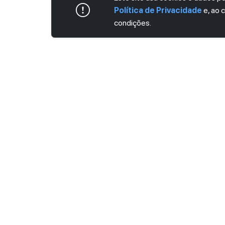
Política de Privacidade
e, ao 
condições.
ASSINE AGORA MESMO NOSSA NEWS
Receba artigos exclusivos e fique por dent
Ao se cadastrar, você concorda com os
Ter
Privacidade
.