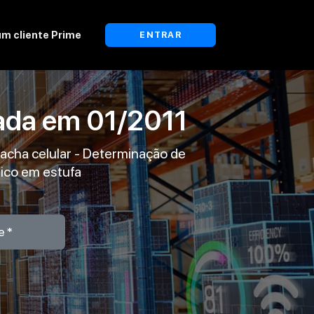
um cliente Prime
ENTRAR
ada em
01/2011
racha celular - Determinação de
ico em estufa
e*