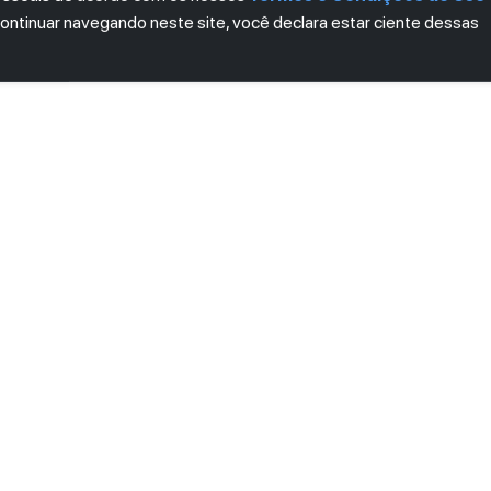
continuar navegando neste site, você declara estar ciente dessas
LETTER
ro das novidades.
mos e Condições
e
Política de