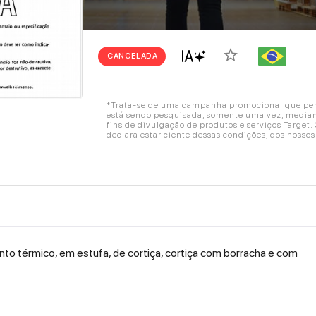
star_border
CANCELADA
*Trata-se de uma campanha promocional que perm
está sendo pesquisada, somente uma vez, mediant
fins de divulgação de produtos e serviços Target
declara estar ciente dessas condições, dos nosso
o térmico, em estufa, de cortiça, cortiça com borracha e com