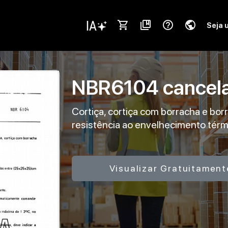
shopping_cart
collections_bookmark
help_outline
public
Seja 
NBR6104
cancel
Cortiça, cortiça com borracha e bor
resistência ao envelhecimento térm
Visualizar Gratuitament