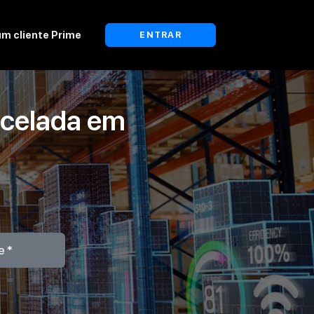
um cliente Prime
ENTRAR
celada em
e*