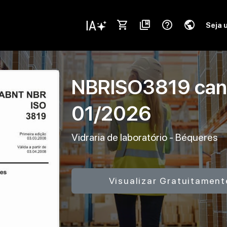
shopping_cart
collections_bookmark
help_outline
public
Seja 
NBRISO3819
can
01/2026
Vidraria de laboratório - Béqueres
Visualizar Gratuitament