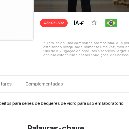
star_border
CANCELADA
*Trata-se de uma campanha promocional que perm
está sendo pesquisada, somente uma vez, mediant
fins de divulgação de produtos e serviços Target
declara estar ciente dessas condições, dos nosso
tares
Complementadas
ceitos para séries de béqueres de vidro para uso em laboratório.
Palavras-chave