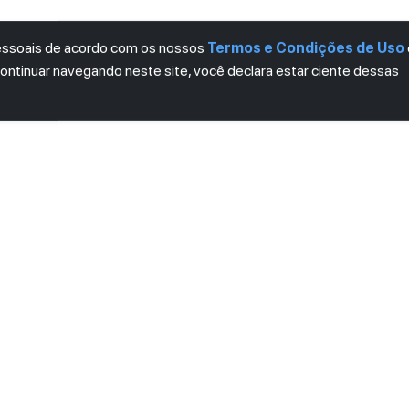
pessoais de acordo com os nossos
Termos e Condições de Uso
continuar navegando neste site, você declara estar ciente dessas
LETTER
ro das novidades.
mos e Condições
e
Política de