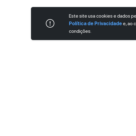
Este site usa cookies e dados 
Política de Privacidade
e, ao 
condições.
ASSINE AGORA MESMO NOSSA NEWS
Receba artigos exclusivos e fique por dent
Ao se cadastrar, você concorda com os
Ter
Privacidade
.