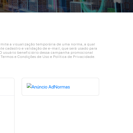
ite a visualização temporária de uma norma, a qual
e cadastro e validação de e-mail, que será usado para
. O usuário beneficiário dessa campanha promocional
s Termos e Condições de Uso e Política de Privacidade.