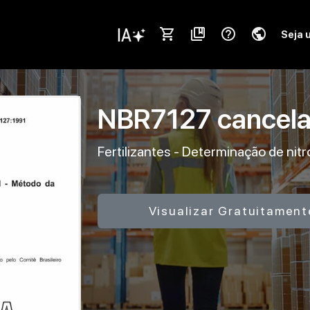
shopping_cart
collections_bookmark
help_outline
public
Seja 
NBR7127
cancel
Fertilizantes - Determinação de nitr
Visualizar Gratuitament