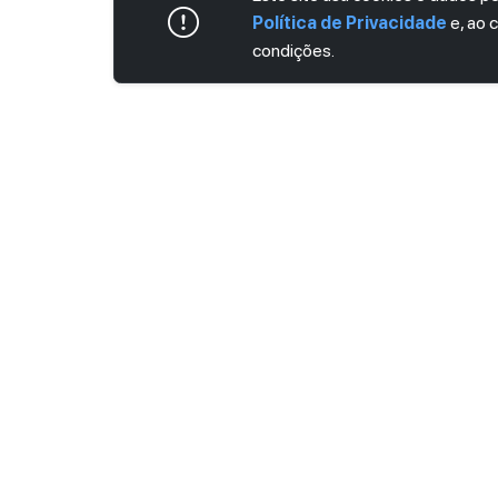
Política de Privacidade
e, ao 
condições.
ASSINE AGORA MESMO NOSSA NEWS
Receba artigos exclusivos e fique por dent
Ao se cadastrar, você concorda com os
Ter
Privacidade
.