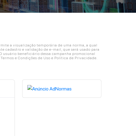
ite a visualização temporária de uma norma, a qual
e cadastro e validação de e-mail, que será usado para
. O usuário beneficiário dessa campanha promocional
s Termos e Condições de Uso e Política de Privacidade.