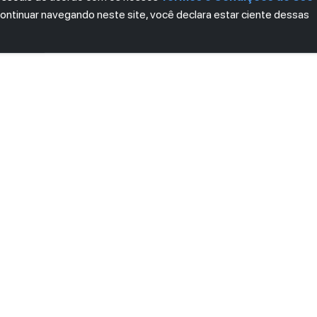
continuar navegando neste site, você declara estar ciente dessas
LETTER
ro das novidades.
mos e Condições
e
Política de