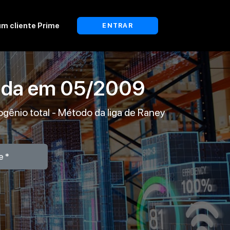
um cliente Prime
ENTRAR
ada em
05/2009
ogênio total - Método da liga de Raney
e*