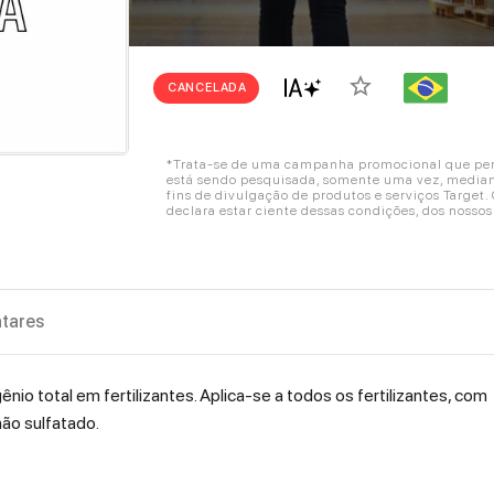
star_border
CANCELADA
*Trata-se de uma campanha promocional que perm
está sendo pesquisada, somente uma vez, mediant
fins de divulgação de produtos e serviços Target
declara estar ciente dessas condições, dos nosso
tares
o total em fertilizantes. Aplica-se a todos os fertilizantes, com
ão sulfatado.