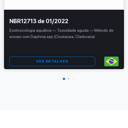
NBR12713 de 01/2022
Ecotoxicologia aquática — Toxicidade aguda — Método de
ensaio com Daphnia spp (Crustacea, Cladocera)
VER DETALHES