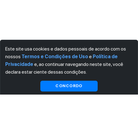
Este site usa cookies e dados pessoais de acordo com os
nossos
Termos e Condições de Uso
e
Política de
Privacidade
e, ao continuar navegando neste site, você
declara estar ciente dessas condições.
Visualizar gratuitamente*
CONCORDO
ASSINE AGORA MESMO NOSSA NEWSLETTER