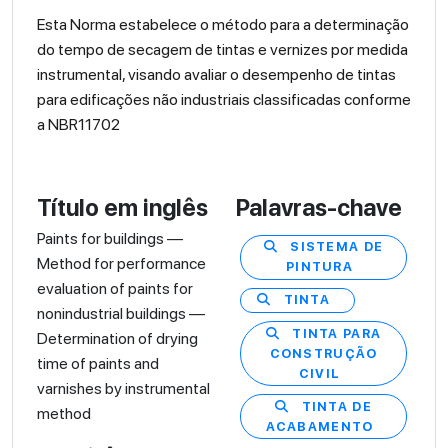
Esta Norma estabelece o método para a determinação
do tempo de secagem de tintas e vernizes por medida
instrumental, visando avaliar o desempenho de tintas
para edificações não industriais classificadas conforme
a NBR11702
Título em inglês
Palavras-chave
Paints for buildings —
SISTEMA DE
Method for performance
PINTURA
evaluation of paints for
TINTA
nonindustrial buildings —
TINTA PARA
Determination of drying
CONSTRUÇÃO
time of paints and
CIVIL
varnishes by instrumental
TINTA DE
method
ACABAMENTO