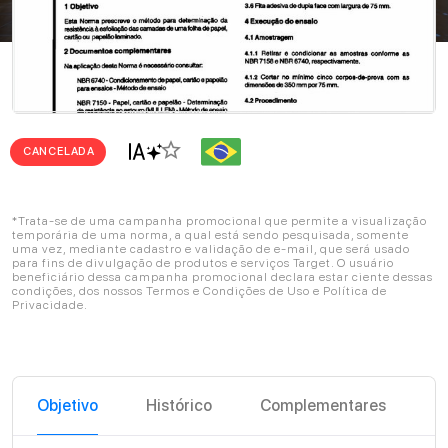
star_border
CANCELADA
*Trata-se de uma campanha promocional que permite a visualização
temporária de uma norma, a qual está sendo pesquisada, somente
uma vez, mediante cadastro e validação de e-mail, que será usado
para fins de divulgação de produtos e serviços Target. O usuário
beneficiário dessa campanha promocional declara estar ciente dessas
condições, dos nossos Termos e Condições de Uso e Política de
Privacidade.
Objetivo
Histórico
Complementares