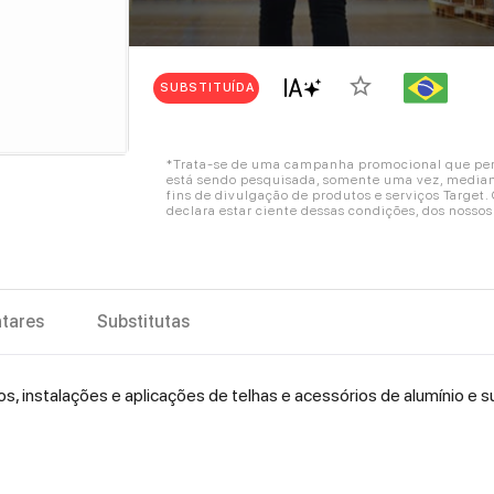
star_border
SUBSTITUÍDA
*Trata-se de uma campanha promocional que perm
está sendo pesquisada, somente uma vez, mediant
fins de divulgação de produtos e serviços Target
declara estar ciente dessas condições, dos nosso
tares
Substitutas
os, instalações e aplicações de telhas e acessórios de alumínio e s