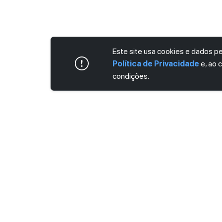
Este site usa cookies e dados 
Política de Privacidade
e, ao 
condições.
ASSINE AGORA MESMO NOSSA NEWS
Receba artigos exclusivos e fique por dent
Ao se cadastrar, você concorda com os
Ter
Privacidade
.