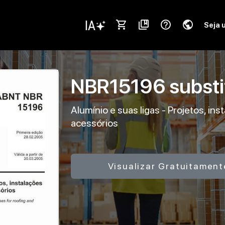
shopping_cart
collections_bookmark
help_outline
public
Seja 
NBR15196
subst
Alumínio e suas ligas - Projetos, ins
acessórios
Visualizar Gratuitament