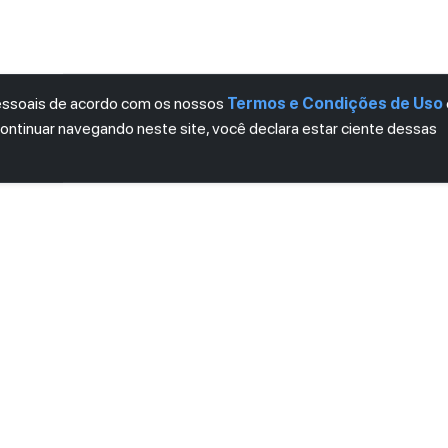
pessoais de acordo com os nossos
Termos e Condições de Uso
continuar navegando neste site, você declara estar ciente dessas
LETTER
ro das novidades.
mos e Condições
e
Política de