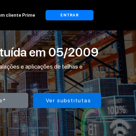
um cliente Prime
ENTRAR
ituída em
05/2009
talações e aplicações de telhas e
e*
Ver substitutas