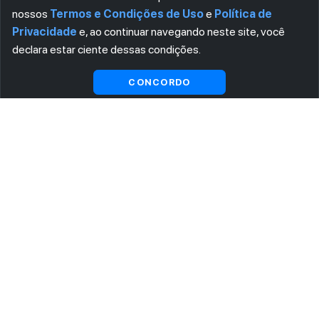
nossos
Termos e Condições de Uso
e
Política de
Privacidade
e, ao continuar navegando neste site, você
declara estar ciente dessas condições.
Visualizar gratuitamente*
CONCORDO
ASSINE AGORA MESMO NOSSA NEWSLETTER
Receba artigos exclusivos e fique por dentro das novidades.
Ao se cadastrar, você concorda com os
Termos e Condições
e
Política de Privacidade
.