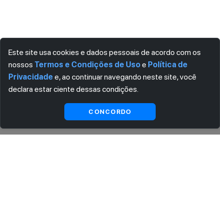
Este site usa cookies e dados pessoais de acordo com os
nossos
Termos e Condições de Uso
e
Política de
Privacidade
e, ao continuar navegando neste site, você
declara estar ciente dessas condições.
Visualizar gratuitamente*
CONCORDO
ASSINE AGORA MESMO NOSSA NEWSLETTER
Receba artigos exclusivos e fique por dentro das novidades.
Ao se cadastrar, você concorda com os
Termos e Condições
e