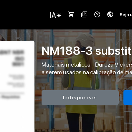
shopping_cart
collections_bookmark
help_outline
public
Seja 
NM188-3
substi
Materiais metálicos - Dureza Vickers
a serem usados na calibração de má
Indisponível