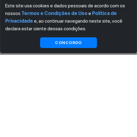
Este site usa cookies e dados pessoais de acordo com os
nossos
Termos e Condições de Uso
e
Política de
Privacidade
e, ao continuar navegando neste site, você
declara estar ciente dessas condições.
Visualizar gratuitamente*
CONCORDO
ASSINE AGORA MESMO NOSSA NEWSLETTER
Receba artigos exclusivos e fique por dentro das novidades.
Ao se cadastrar, você concorda com os
Termos e Condições
e
Política de Privacidade
.