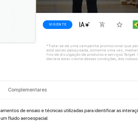
star_border
add_shopping_cart
VIGENTE
*Trata-se de uma campanha promocional que perm
está sendo pesquisada, somente uma vez, mediant
fins de divulgação de produtos e serviços Target
declara estar ciente dessas condições, dos nosso
Complementares
entos de ensaio e técnicas utilizadas para identificar as intera
um fluido aeroespacial.