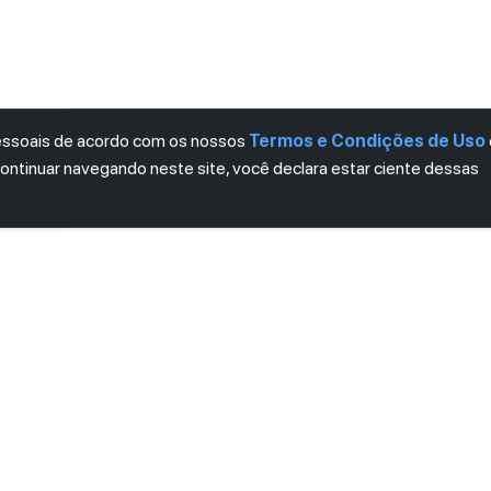
pessoais de acordo com os nossos
Termos e Condições de Uso
continuar navegando neste site, você declara estar ciente dessas
LETTER
ro das novidades.
mos e Condições
e
Política de