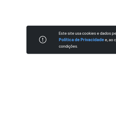
Este site usa cookies e dados 
Política de Privacidade
e, ao 
condições.
ASSINE AGORA MESMO NOSSA NEWS
Receba artigos exclusivos e fique por dent
Ao se cadastrar, você concorda com os
Ter