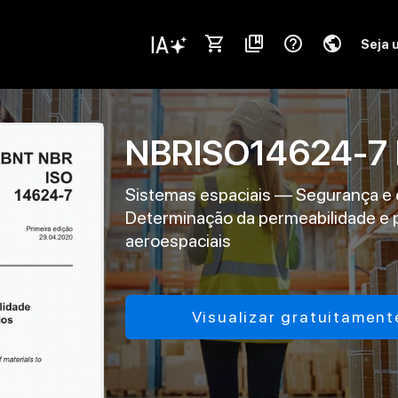
shopping_cart
collections_bookmark
help_outline
public
Seja 
NBRISO14624-7
Sistemas espaciais — Segurança e co
Determinação da permeabilidade e p
aeroespaciais
Visualizar gratuitament