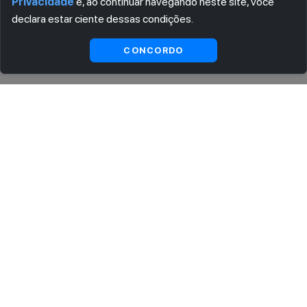
Privacidade
e, ao continuar navegando neste site, você
declara estar ciente dessas condições.
Ver
Visualizar
CONCORDO
substitutas
ASSINE AGORA MESMO NOSSA NEWSLETTER
Receba artigos exclusivos e fique por dentro das novidades.
Ao se cadastrar, você concorda com os
Termos e Condições
e
Política de Privacidade
.