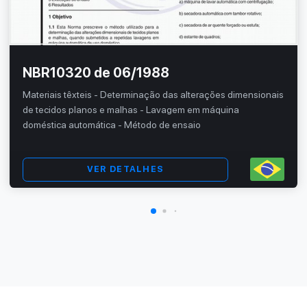
NBR10320 de 06/1988
Materiais têxteis - Determinação das alterações dimensionais
de tecidos planos e malhas - Lavagem em máquina
doméstica automática - Método de ensaio
VER DETALHES