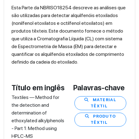
Esta Parte da NBRISO18254 descreve as análises que
são utilizadas para detectar alquilfenóis etoxilados
(nonilfenol etoxilatos e octilfenol etoxilatos) em
produtos têxteis. Este documento fornece o método
que utiliza a Cromatografia Líquida (CL) com sistema
de Espectrometria de Massa (EM) para detectar e
quantificar os alquilfenóis etoxilados de comprimento
definido da cadeia do etoxilado.
Título em inglês
Palavras-chave
Textiles — Method for
MATERIAL
the detection and
TÊXTIL
determination of
PRODUTO
ethoxylated alkylphenols
TÊXTIL
- Part 1: Method using
HPLC-MS