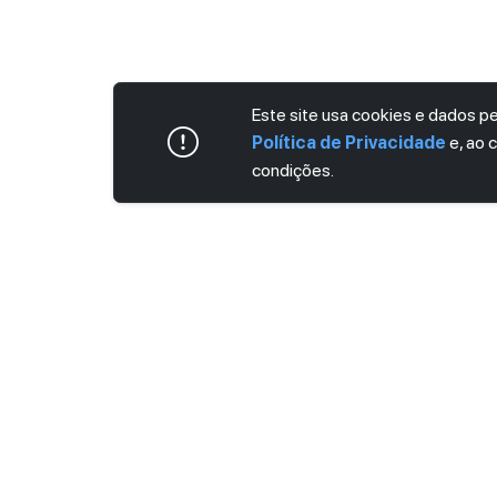
Este site usa cookies e dados 
Política de Privacidade
e, ao 
condições.
ASSINE AGORA MESMO NOSSA NEWS
Receba artigos exclusivos e fique por dent
Ao se cadastrar, você concorda com os
Ter
Privacidade
.