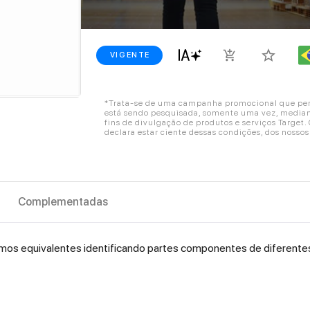
star_border
add_shopping_cart
VIGENTE
*Trata-se de uma campanha promocional que perm
está sendo pesquisada, somente uma vez, mediant
fins de divulgação de produtos e serviços Target
declara estar ciente dessas condições, dos nosso
Complementadas
ermos equivalentes identificando partes componentes de diferente