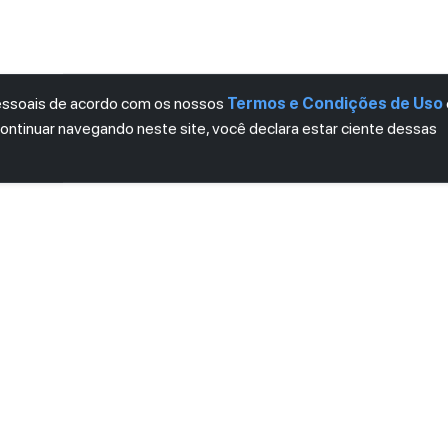
pessoais de acordo com os nossos
Termos e Condições de Uso
continuar navegando neste site, você declara estar ciente dessas
LETTER
ro das novidades.
mos e Condições
e
Política de