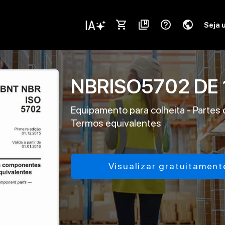
shopping_cart
collections_bookmark
help_outline
public
Seja 
NBRISO5702
DE
Equipamento para colheita - Partes
Termos equivalentes
Visualizar gratuitament