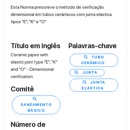
Esta Norma prescreve o método de verificação
dimensional em tubos cerâmicos com junta elástica
tipos "E", "K" e "O".
Título em inglês
Palavras-chave
Ceramic pipes with
TUBO
elastic joint type "E", "K"
CERÂMICO
and "O" - Dimensional
JUNTA
verification
JUNTA
Comitê
ELÁSTICA
SANEAMENTO
BÁSICO
Número de