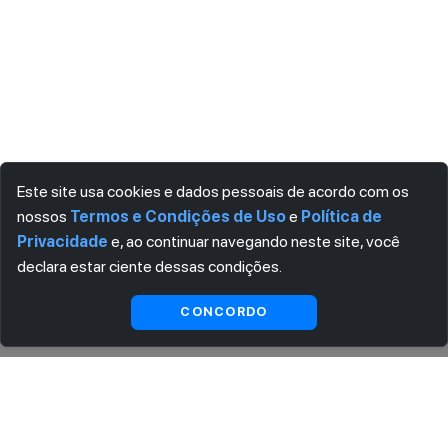
Este site usa cookies e dados pessoais de acordo com os
nossos
Termos e Condições de Uso
e
Política de
Privacidade
e, ao continuar navegando neste site, você
declara estar ciente dessas condições.
Ver
Visualizar
CONCORDO
substitutas