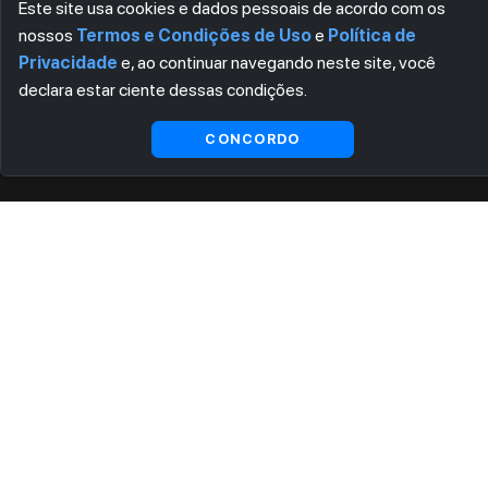
Este site usa cookies e dados pessoais de acordo com os
nossos
Termos e Condições de Uso
e
Política de
Privacidade
e, ao continuar navegando neste site, você
declara estar ciente dessas condições.
CONCORDO
ASSINE AGORA MESMO NOSSA NEWSLETTER
Receba artigos exclusivos e fique por dentro das novidades.
Ao se cadastrar, você concorda com os
Termos e Condições
e
Política de Privacidade
.