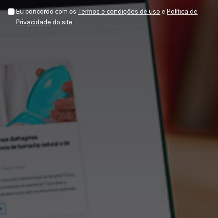
Eu concordo com os
Termos e condições de uso
e
Política de
Privacidade
do site.