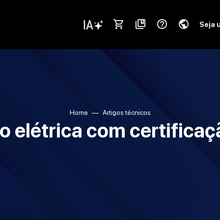
shopping_cart
collections_bookmark
help_outline
public
Seja 
Home
Artigos técnicos
o elétrica com certifica