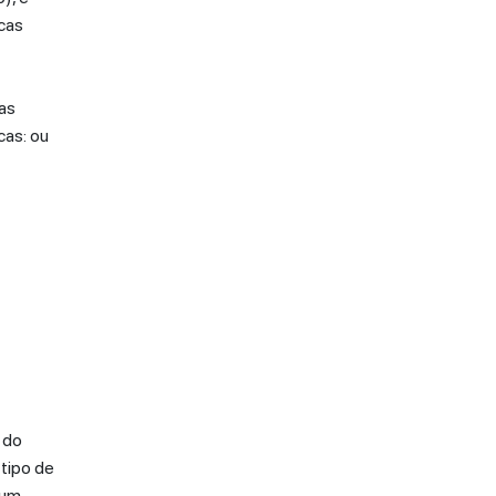
icas
cas
cas: ou
 do
 tipo de
 um