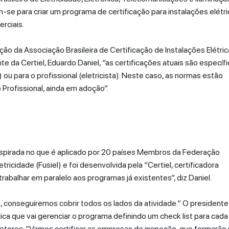
am-se para criar um programa de certificação para instalações elétr
rciais.
ão da Associação Brasileira de Certificação de Instalações Elétri
te da Certiel, Eduardo Daniel, “as certificações atuais são específi
ou para o profissional (eletricista). Neste caso, as normas estão
Profissional, ainda em adoção”.
nspirada no que é aplicado por 20 países Membros da Federação
tricidade (Fusiel) e foi desenvolvida pela “Certiel, certificadora
abalhar em paralelo aos programas já existentes”, diz Daniel.
 conseguiremos cobrir todos os lados da atividade.” O presidente
lica que vai gerenciar o programa definindo um check list para cada
petores. “Vamos certificar as empresas de inspeção, que formarão