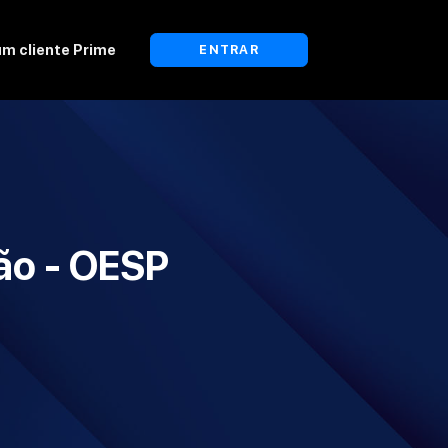
um cliente Prime
ENTRAR
ção - OESP