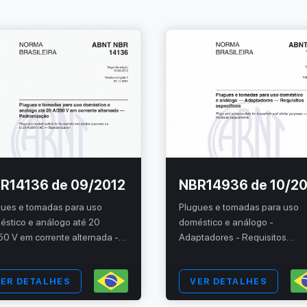
R14136 de 09/2012
NBR14936 de 10/2
gues e tomadas para uso
Plugues e tomadas para uso
éstico e análogo até 20
doméstico e análogo -
0 V em corrente alternada -
Adaptadores - Requisitos
ronização
específicos
ER DETALHES
VER DETALHES