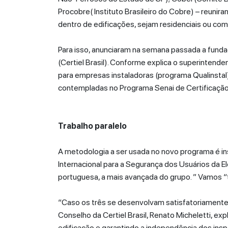
Procobre( Instituto Brasileiro do Cobre) – reunir
dentro de edificações, sejam residenciais ou come
Para isso, anunciaram na semana passada a fundaç
(Certiel Brasil). Conforme explica o superintenden
para empresas instaladoras (programa Qualinstal) 
contempladas no Programa Senai de Certificação 
Trabalho paralelo
A metodologia a ser usada no novo programa é i
Internacional para a Segurança dos Usuários da Ele
portuguesa, a mais avançada do grupo. ” Vamos “tr
“Caso os três se desenvolvam satisfatoriamente,
Conselho da Certiel Brasil, Renato Micheletti, exp
edificação e garantindo a independência dos ins